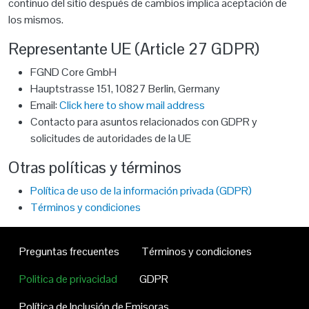
continuo del sitio después de cambios implica aceptación de
los mismos.
Representante UE (Article 27 GDPR)
FGND Core GmbH
Hauptstrasse 151, 10827 Berlin, Germany
Email:
Click here to show mail address
Contacto para asuntos relacionados con GDPR y
solicitudes de autoridades de la UE
Otras políticas y términos
Política de uso de la información privada (GDPR)
Términos y condiciones
Pie de página
Preguntas frecuentes
Términos y condiciones
Politica de privacidad
GDPR
Política de Inclusión de Emisoras