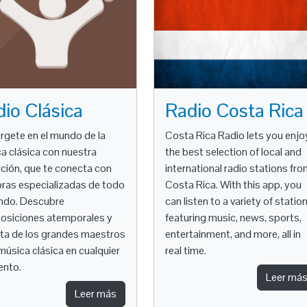
io Clásica
Radio Costa Rica
gete en el mundo de la
Costa Rica Radio lets you enjo
a clásica con nuestra
the best selection of local and
ación, que te conecta con
international radio stations fr
ras especializadas de todo
Costa Rica. With this app, you
ndo. Descubre
can listen to a variety of statio
siciones atemporales y
featuring music, news, sports,
uta de los grandes maestros
entertainment, and more, all in
 música clásica en cualquier
real time.
nto.
Leer má
Leer más