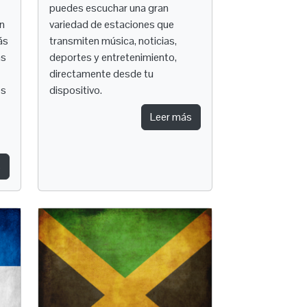
puedes escuchar una gran
ón
variedad de estaciones que
ás
transmiten música, noticias,
as
deportes y entretenimiento,
directamente desde tu
es
dispositivo.
Leer más
s