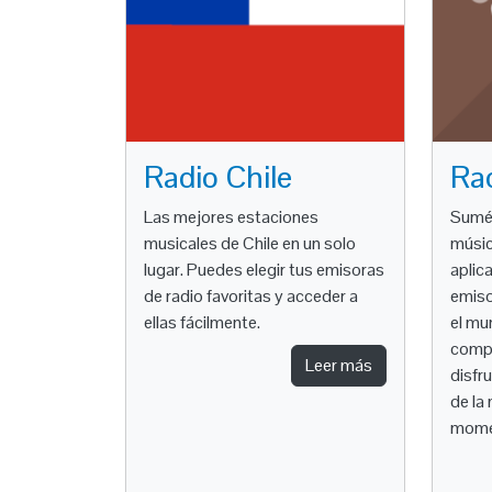
Radio Chile
Rad
Las mejores estaciones
Sumér
musicales de Chile en un solo
músic
lugar. Puedes elegir tus emisoras
aplic
de radio favoritas y acceder a
emiso
ellas fácilmente.
el mu
compo
Leer más
disfr
de la
mome