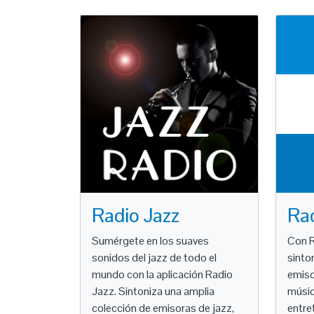
Radio Jazz
Ra
Sumérgete en los suaves
Con R
sonidos del jazz de todo el
sinto
mundo con la aplicación Radio
emiso
Jazz. Sintoniza una amplia
músic
colección de emisoras de jazz,
entre