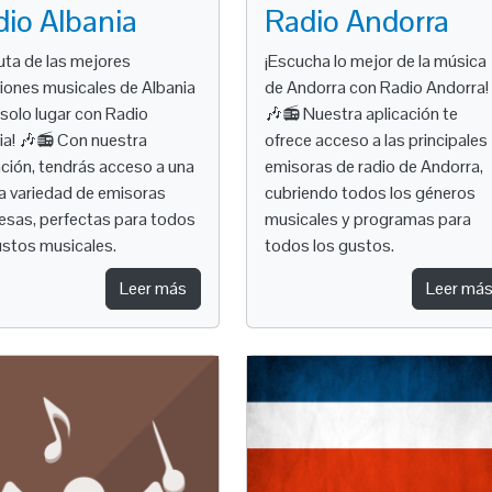
io Albania
Radio Andorra
ruta de las mejores
¡Escucha lo mejor de la música
iones musicales de Albania
de Andorra con Radio Andorra!
 solo lugar con Radio
🎶📻 Nuestra aplicación te
ia! 🎶📻 Con nuestra
ofrece acceso a las principales
ación, tendrás acceso a una
emisoras de radio de Andorra,
a variedad de emisoras
cubriendo todos los géneros
esas, perfectas para todos
musicales y programas para
ustos musicales.
todos los gustos.
Leer más
Leer má