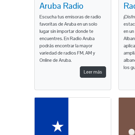
Aruba Radio
Rad
Escucha tus emisoras de radio
¡Disf
favoritas de Aruba en un solo
estac
lugar sin importar donde te
en un
encuentres. En Radio Aruba
Alban
podrás encontrar la mayor
aplic
variedad de radios FM, AM y
ampli
Online de Aruba.
alban
los g
Leer más